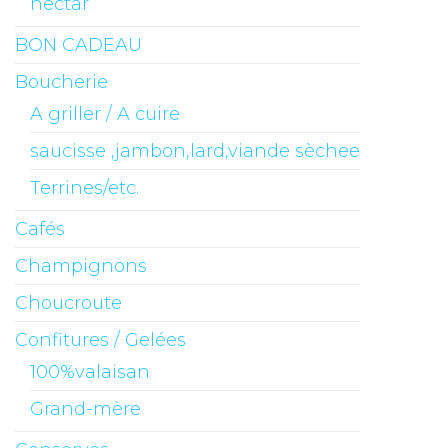
nectar
BON CADEAU
Boucherie
A griller / A cuire
saucisse ,jambon,lard,viande sèchee
Terrines/etc.
Cafés
Champignons
Choucroute
Confitures / Gelées
100%valaisan
Grand-mère