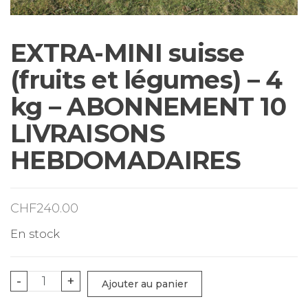
EXTRA-MINI suisse
(fruits et légumes) – 4
kg – ABONNEMENT 10
LIVRAISONS
HEBDOMADAIRES
CHF
240.00
En stock
quantité
-
+
Ajouter au panier
de