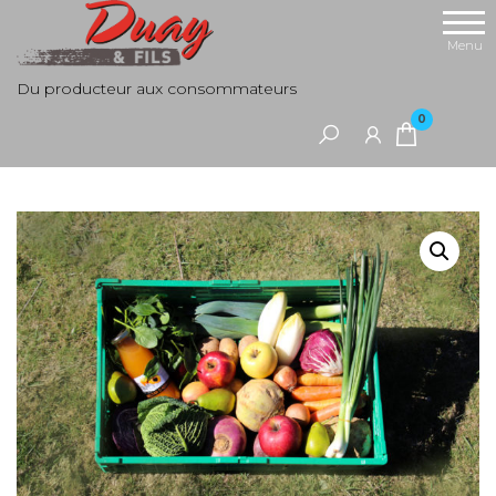
Aller
au
Menu
contenu
Du producteur aux consommateurs
0