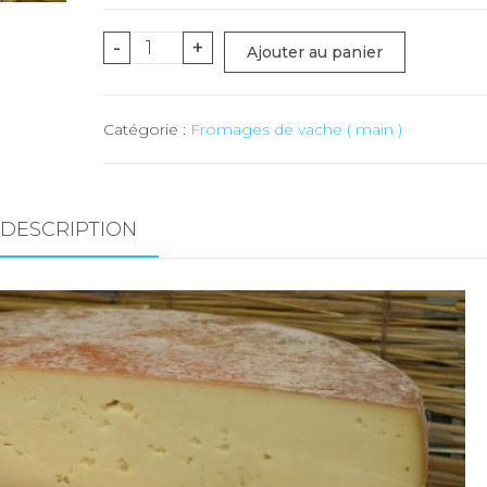
quantité
-
+
Ajouter au panier
de
Fromage
Catégorie :
Fromages de vache ( main )
"Orsières"
-
1
pc
DESCRIPTION
-
env.
4.6
kg