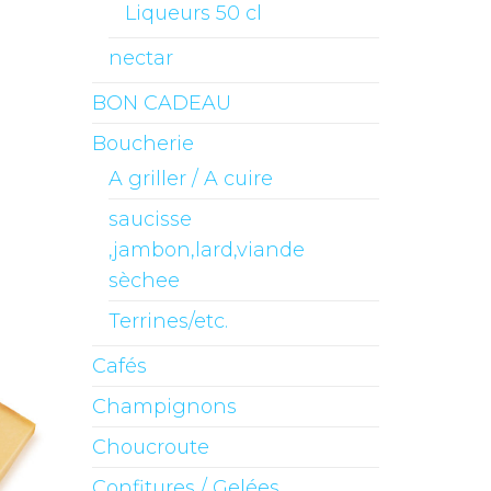
Liqueurs 50 cl
nectar
BON CADEAU
Boucherie
A griller / A cuire
saucisse
,jambon,lard,viande
sèchee
Terrines/etc.
Cafés
Champignons
Choucroute
Confitures / Gelées