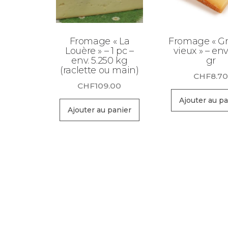
Fromage « La
Fromage « G
Louère » – 1 pc –
vieux » – env
env. 5.250 kg
gr
(raclette ou main)
CHF
8.7
CHF
109.00
Ajouter au pa
Ajouter au panier