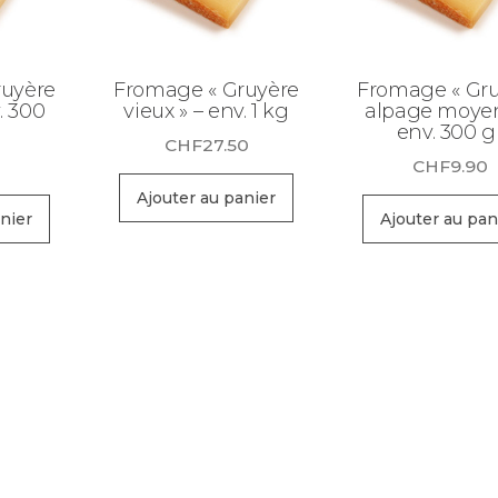
ruyère
Fromage « Gruyère
Fromage « Gr
. 300
vieux » – env. 1 kg
alpage moyen
env. 300 g
CHF
27.50
0
CHF
9.90
Ajouter au panier
nier
Ajouter au pan