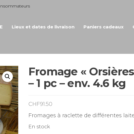
consommateurs
E
Lieux et dates de livraison
Paniers cadeaux
Fromage « Orsières
– 1 pc – env. 4.6 kg
CHF
91.50
Fromages à raclette de différentes laite
En stock