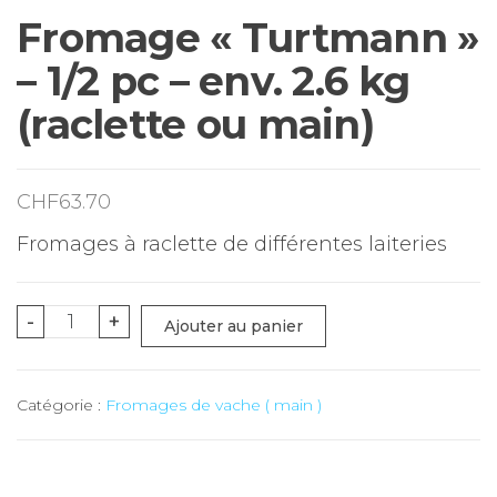
Fromage « Turtmann »
– 1/2 pc – env. 2.6 kg
(raclette ou main)
CHF
63.70
Fromages à raclette de différentes laiteries
quantité
-
+
Ajouter au panier
de
Fromage
Catégorie :
Fromages de vache ( main )
"Turtmann"
-
1/2