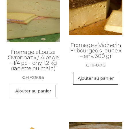
Fromage « Vacherin
Fribourgeois jeune »
Fromage « Loutze
– env. 300 gr
Ovronnaz » / Alpage
– 1/4 pc – env. 1.2 kg
CHF
8.70
(raclette ou main)
CHF
29.95
Ajouter au panier
Ajouter au panier