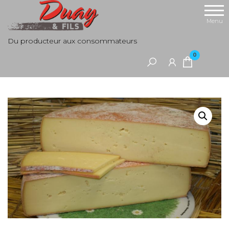
Aller
au
Menu
contenu
Du producteur aux consommateurs
0