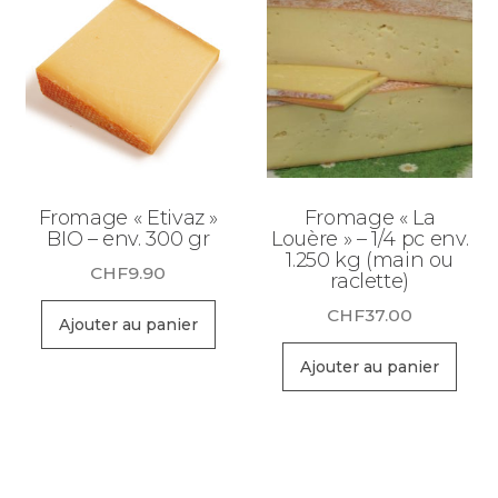
Fromage « Etivaz »
Fromage « La
BIO – env. 300 gr
Louère » – 1/4 pc env.
1.250 kg (main ou
CHF
9.90
raclette)
CHF
37.00
Ajouter au panier
Ajouter au panier