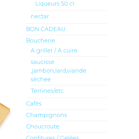
Liqueurs 50 cl
nectar
BON CADEAU
Boucherie
A griller / A cuire
saucisse
,jambon,lard,viande
sèchee
Terrines/etc.
Cafés
Champignons
Choucroute
Confitures / Gelées