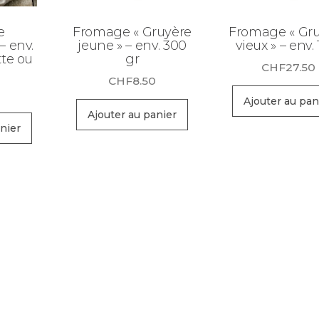
e
Fromage « Gruyère
Fromage « Gr
– env.
jeune » – env. 300
vieux » – env. 
tte ou
gr
CHF
27.50
CHF
8.50
0
Ajouter au pan
Ajouter au panier
nier