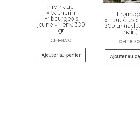
Fromage
« Vacherin
Fromag
Fribourgeois
« Haudères » 
jeune » – env. 300
300 gr (racle
gr
main)
CHF
8.70
CHF
8.7
Ajouter au panier
Ajouter au pa