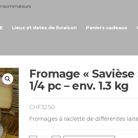
consommateurs
E
Lieux et dates de livraison
Paniers cadeaux
Fromage « Savièse 
1/4 pc – env. 1.3 kg
CHF
32.50
Fromages à raclette de différentes laite